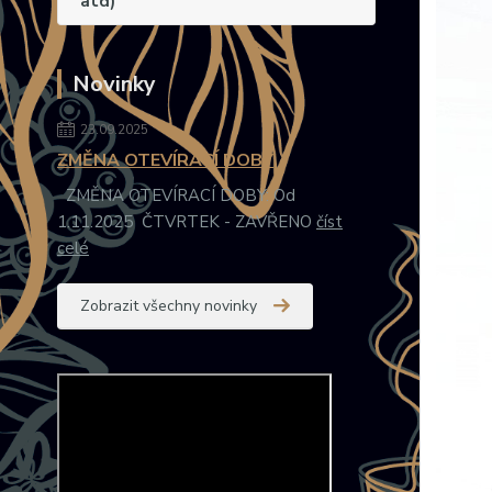
atd)
Novinky
23.09.2025
ZMĚNA OTEVÍRACÍ DOBY
ZMĚNA OTEVÍRACÍ DOBY: Od
1.11.2025 ČTVRTEK - ZAVŘENO
číst
celé
Zobrazit všechny novinky