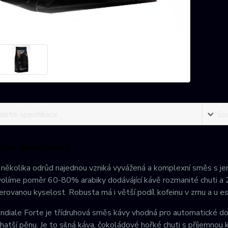
etní specifikace
Sou
tní specifikace
několika odrůd najednou vzniká vyvážená a komplexní směs s jemnou
olíme poměr 60-80% arabiky dodávájící kávě rozmanité chuti a 20
erovanou kyselost. Robusta má i větší podíl kofeinu v zrnu a u es
iale Forte je třídruhová směs kávy vhodná pro automatické domác
hatší pěnu. Je to silná káva, čokoládové hořké chuti s příjemn