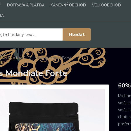
Y
DOPRAVA A PLATBA
KAMENNÝ OBCHOD
VELKOOBCHOD
BA
Hledat
PRAŽENÁ KÁVA
Směs Mondiale Forte
 Mondiale Forte
60% 
Míchán
směs s 
směsíc
chuti 
prefer