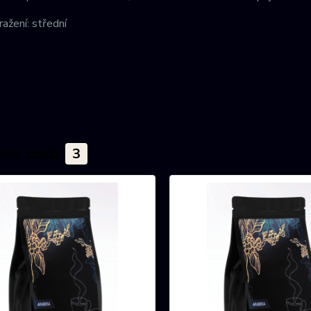
ažení: střední
jící zboží
3