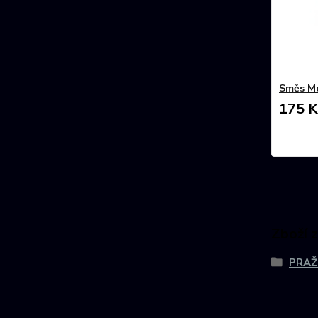
Směs M
175 K
Zboží 
PRAŽ