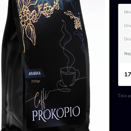
Mno
Dru
Dru
Nej
17
Číslo p