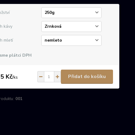
žství
h kávy
h mletí
sme plátci DPH
5 Kč
Přidat do košíku
/
ks
roduktu:
001