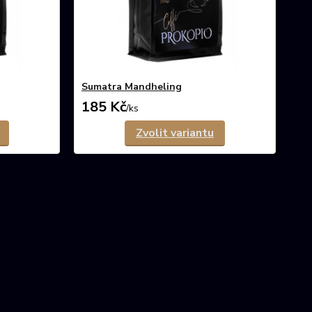
Sumatra Mandheling
185 Kč
/
ks
Zvolit variantu