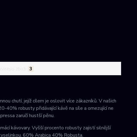
visející zboží
3
 chutí, jejíž cílem je oslovit více zákazníků. V našich
-40% robusty přidávající kávě na síle a omezující ne
pressa zaručí hustší pěnu.
í kávovary. Vyšší procento robusty zajistí silnější
ou kyselinkou. 60% Arabica 40% Robusta.