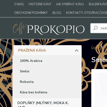
O NÁS
HISTORIE KÁVY
JAK VYBÍRAT KÁVU
BALENÍ KÁV
OBCHODNÍ PODMÍNKY
BLOG
KONTAKTY, OTEVÍRACÍ DO
Úvod
PRAŽENÁ KÁVA
Směs
100% Arabica
Směsi
Robusta
Káva bez kofeinu
DOPLŇKY (MLÝNKY, MOKA K.