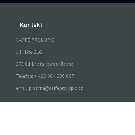
Kontakt
CAFFÉ PROKOPIO
U Hřiště 216
273 01 Lhota (okres Kladno)
Telefon: + 420 604 289 067
email: prazirna@caffeprokopio.cz