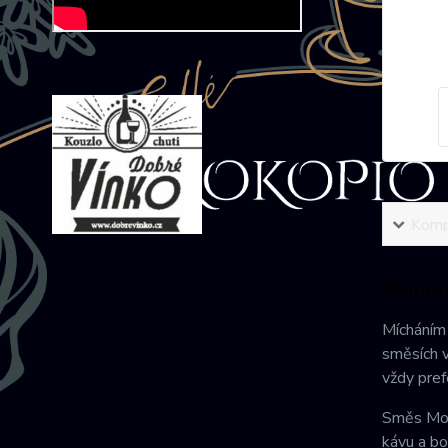
Kompl
Komple
Mícháním 
směsích v
vždy pref
Směs Mond
kávu a bo