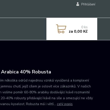
Přihlášení
0
ks
za
0,00 Kč
Arabica 40% Robusta
ím několika odrůd najednou vzniká vyvážená a komplexní
jemnou chutí, jejíž cílem je oslovit více zákazníků. V našich
h volíme poměr 60-80% arabiky dodávájící kávě rozmanité
a 20-40% robusty přidávající kávě na síle a omezující ne vždy
ovanou kyselost. Robusta má i větš...
celý popis