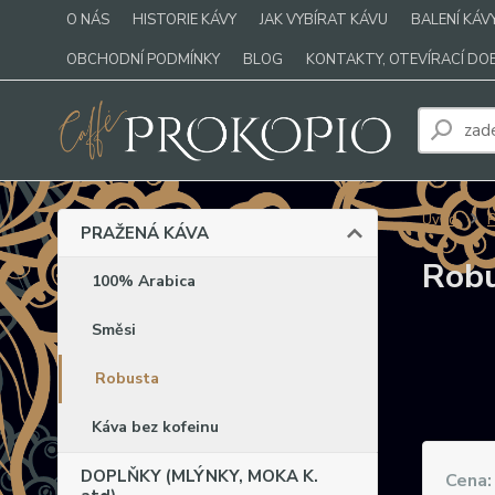
O NÁS
HISTORIE KÁVY
JAK VYBÍRAT KÁVU
BALENÍ KÁV
OBCHODNÍ PODMÍNKY
BLOG
KONTAKTY, OTEVÍRACÍ DO
Úvod
PRAŽENÁ KÁVA
Rob
100% Arabica
Směsi
Robusta
Káva bez kofeinu
DOPLŇKY (MLÝNKY, MOKA K.
Cena: