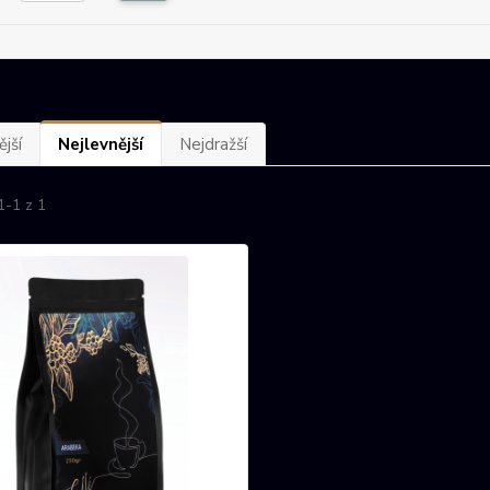
jší
Nejlevnější
Nejdražší
1-1 z 1