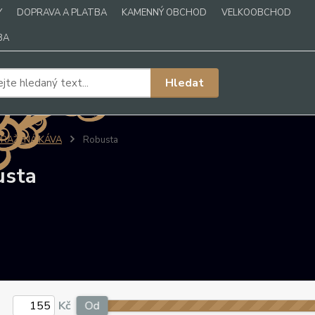
Y
DOPRAVA A PLATBA
KAMENNÝ OBCHOD
VELKOOBCHOD
BA
Hledat
PRAŽENÁ KÁVA
Robusta
usta
Kč
Od