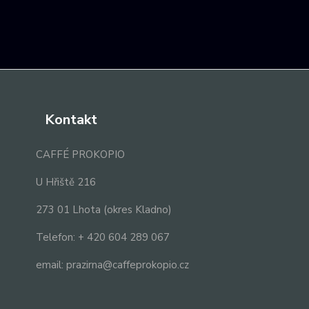
Kontakt
CAFFÉ PROKOPIO
U Hřiště 216
273 01 Lhota (okres Kladno)
Telefon: + 420 604 289 067
email: prazirna@caffeprokopio.cz