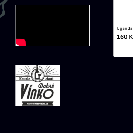
Uganda
160 K