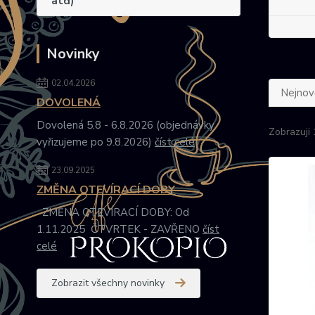
atd)
Novinky
02.04.2026
Nejnově
DOVOLENÁ
Dovolená 5.8 - 6.8.2026 (objednávky
Zobrazuji 
vyřizujeme po 9.8.2026)
číst celé
23.09.2025
ZMĚNA OTEVÍRACÍ DOBY
ZMĚNA OTEVÍRACÍ DOBY: Od
1.11.2025 ČTVRTEK - ZAVŘENO
číst
celé
Zobrazit všechny novinky