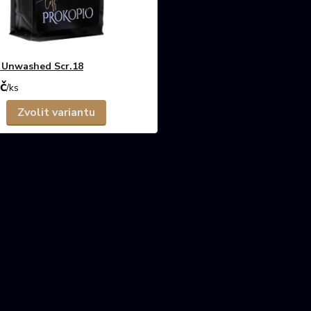
 Unwashed Scr.18
č
/
ks
Zvolit variantu