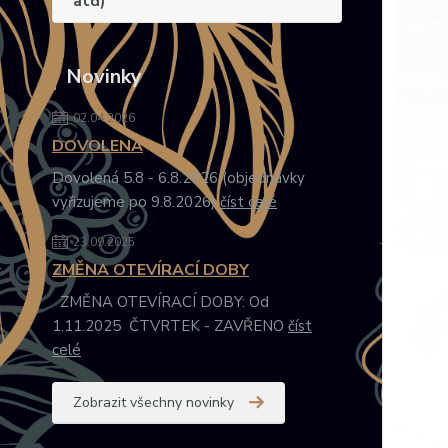
atd)
Novinky
02.04.2026
DOVOLENÁ
Dovolená 5.8 - 6.8.2026 (objednávky
vyřizujeme po 9.8.2026)
číst celé
23.09.2025
ZMĚNA OTEVÍRACÍ DOBY
ZMĚNA OTEVÍRACÍ DOBY: Od
1.11.2025 ČTVRTEK - ZAVŘENO
číst
celé
Zobrazit všechny novinky