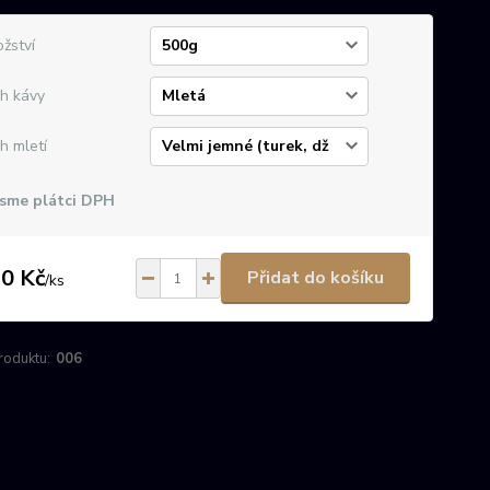
žství
h kávy
h mletí
sme plátci DPH
0 Kč
Přidat do košíku
/
ks
roduktu:
006