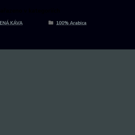
zařazeno v kategoriích
ENÁ KÁVA
100% Arabica