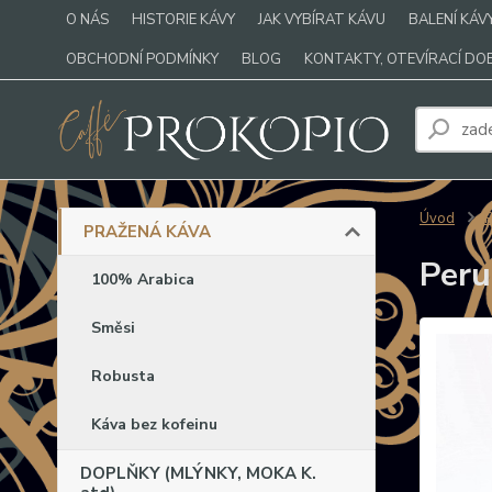
O NÁS
HISTORIE KÁVY
JAK VYBÍRAT KÁVU
BALENÍ KÁV
OBCHODNÍ PODMÍNKY
BLOG
KONTAKTY, OTEVÍRACÍ DO
Úvod
PRAŽENÁ KÁVA
Peru
100% Arabica
Směsi
Robusta
Káva bez kofeinu
DOPLŇKY (MLÝNKY, MOKA K.