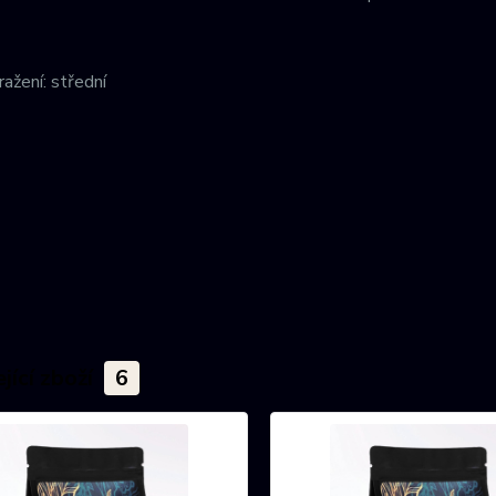
ažení: střední
jící zboží
6