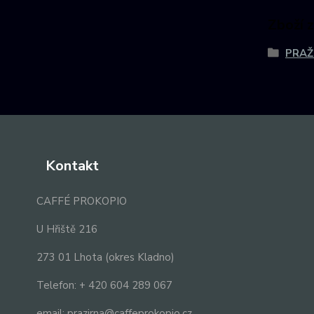
Zboží 
PRAŽ
Kontakt
CAFFÉ PROKOPIO
U Hřiště 216
273 01 Lhota (okres Kladno)
Telefon: + 420 604 289 067
email: prazirna@caffeprokopio.cz