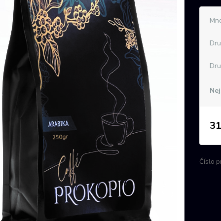
Mno
Dru
Dru
Nej
31
Číslo p