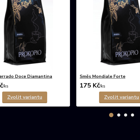
Cerrado Doce Diamantina
Směs Mondiale Forte
č
175 Kč
/
ks
/
ks
Zvolit variantu
Zvolit variantu