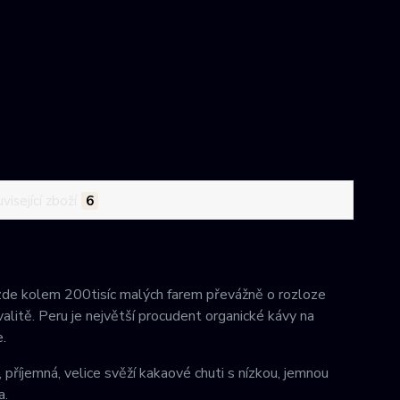
visející zboží
6
zde kolem 200tisíc malých farem převážně o rozloze
alitě. Peru je největší procudent organické kávy na
.
jemná, velice svěží kakaové chuti s nízkou, jemnou
a.