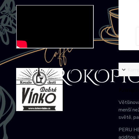
Kompl
Komple
Většinová
menší než
světě, pa
PERU HB 
aciditou.