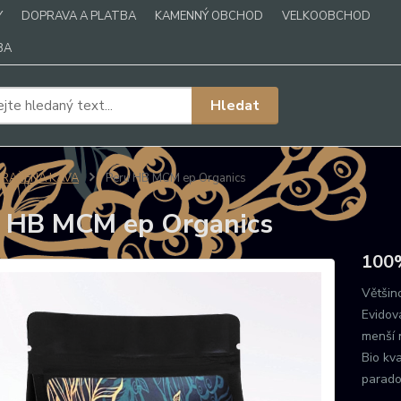
Y
DOPRAVA A PLATBA
KAMENNÝ OBCHOD
VELKOOBCHOD
BA
Hledat
PRAŽENÁ KÁVA
Peru HB MCM ep Organics
 HB MCM ep Organics
100%
Většin
Evidov
menší 
Bio kva
parado