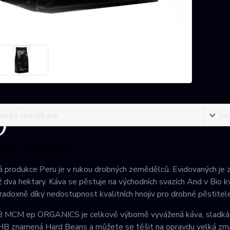
etní specifikace
Sou
tní specifikace
 produkce Peru je v rukou drobných zemědělců. Evidovaných je 
 dva hektary. Káva se pěstuje na východních svazích And v Bio kv
radoxně díky nedostupnost kvalitních hnojiv pro drobné pěstitele
MCM ep ORGANICS je celkově výborně vyvážená káva, sladká, pří
 HB znamená Hard Beans a můžete se těšit na opravdu velká zrn