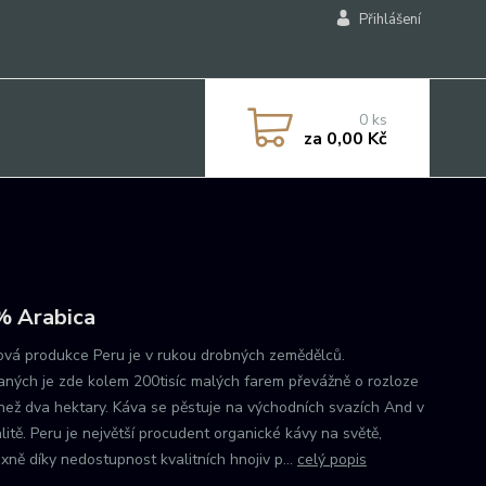
Přihlášení
0
ks
za
0,00 Kč
 Arabica
ová produkce Peru je v rukou drobných zemědělců.
aných je zde kolem 200tisíc malých farem převážně o rozloze
než dva hektary. Káva se pěstuje na východních svazích And v
litě. Peru je největší procudent organické kávy na světě,
xně díky nedostupnost kvalitních hnojiv p...
celý popis