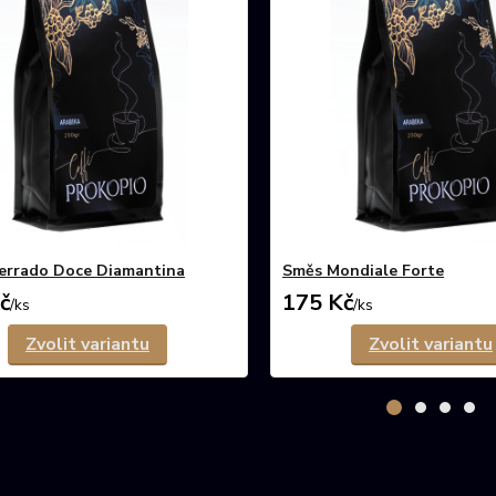
Cerrado Doce Diamantina
Směs Mondiale Forte
č
175 Kč
/
ks
/
ks
Zvolit variantu
Zvolit variantu