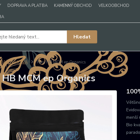
Y
DOPRAVA A PLATBA
KAMENNÝ OBCHOD
VELKOOBCHOD
BA
Hledat
PRAŽENÁ KÁVA
Peru HB MCM ep Organics
 HB MCM ep Organics
100%
Většin
Evidov
menší 
Bio kva
parado