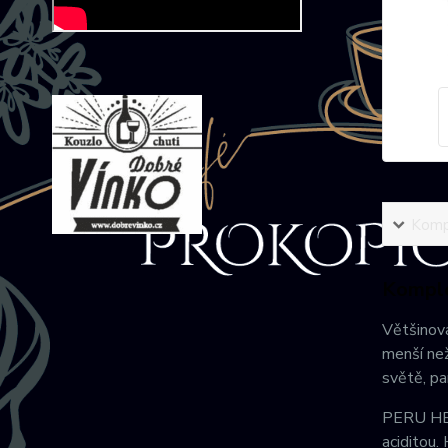
Kompl
Komple
Většinová
menší než
světě, pa
PERU HB 
aciditou.