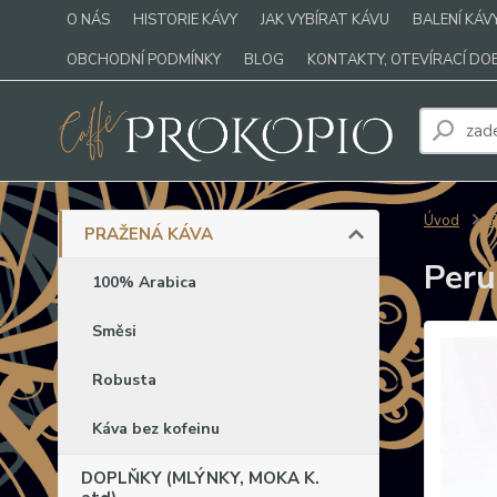
O NÁS
HISTORIE KÁVY
JAK VYBÍRAT KÁVU
BALENÍ KÁV
OBCHODNÍ PODMÍNKY
BLOG
KONTAKTY, OTEVÍRACÍ DO
Úvod
PRAŽENÁ KÁVA
Peru
100% Arabica
Směsi
Robusta
Káva bez kofeinu
DOPLŇKY (MLÝNKY, MOKA K.