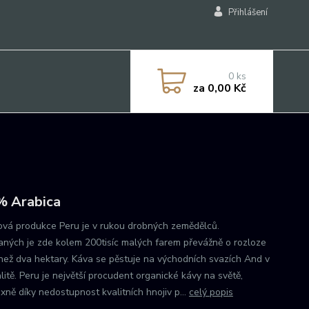
Přihlášení
0
ks
za
0,00 Kč
 Arabica
ová produkce Peru je v rukou drobných zemědělců.
aných je zde kolem 200tisíc malých farem převážně o rozloze
než dva hektary. Káva se pěstuje na východních svazích And v
litě. Peru je největší procudent organické kávy na světě,
xně díky nedostupnost kvalitních hnojiv p...
celý popis