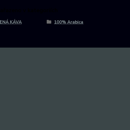
zařazeno v kategoriích
ENÁ KÁVA
100% Arabica