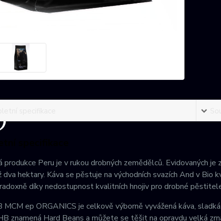
etní specifikace
Sou
tní specifikace
 produkce Peru je v rukou drobných zemědělců. Evidovaných je 
 dva hektary. Káva se pěstuje na východních svazích And v Bio kv
radoxně díky nedostupnost kvalitních hnojiv pro drobné pěstitele
MCM ep ORGANICS je celkově výborně vyvážená káva, sladká, pří
 HB znamená Hard Beans a můžete se těšit na opravdu velká zrn