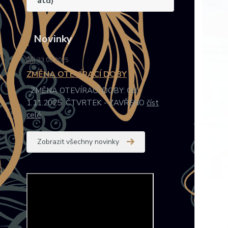
atd)
Novinky
23.09.2025
ZMĚNA OTEVÍRACÍ DOBY
ZMĚNA OTEVÍRACÍ DOBY: Od
1.11.2025 ČTVRTEK - ZAVŘENO
číst
celé
Zobrazit všechny novinky