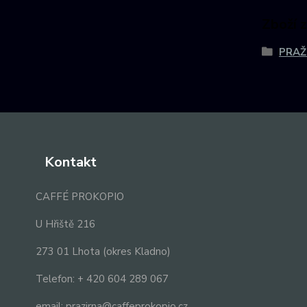
Zboží 
PRAŽ
Kontakt
CAFFÉ PROKOPIO
U Hřiště 216
273 01 Lhota (okres Kladno)
Telefon: + 420 604 289 067
email: prazirna@caffeprokopio.cz