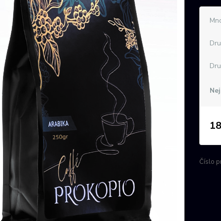
Mno
Dru
Dru
Nej
18
Číslo p