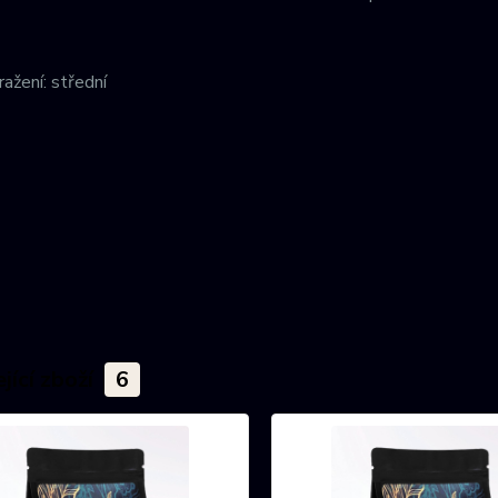
ažení: střední
jící zboží
6