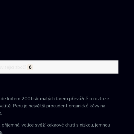
visející zboží
6
zde kolem 200tisíc malých farem převážně o rozloze
alitě. Peru je největší procudent organické kávy na
.
jemná, velice svěží kakaové chuti s nízkou, jemnou
a.