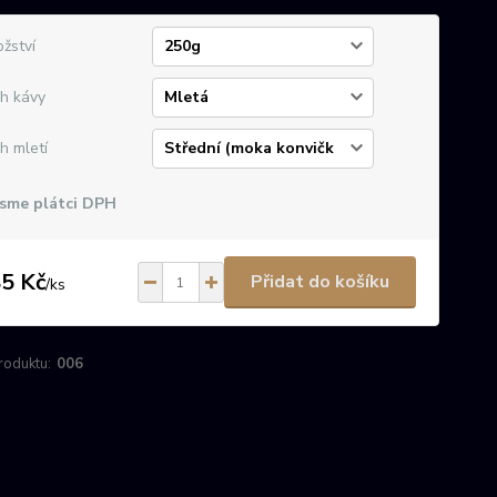
žství
h kávy
h mletí
sme plátci DPH
5 Kč
Přidat do košíku
/
ks
roduktu:
006