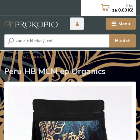
0
ks
za
0,00 Kč
Menu
Hledat
Úvod
PRAŽENÁ KÁVA
Peru HB MCM ep Organics
Peru HB MCM ep Organics