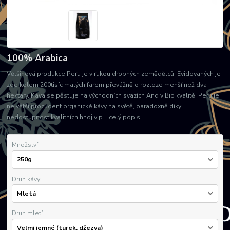
100% Arabica
Většinová produkce Peru je v rukou drobných zemědělců. Evidovaných je
zde kolem 200tisíc malých farem převážně o rozloze menší než dva
hektary. Káva se pěstuje na východních svazích And v Bio kvalitě. Peru je
největší procudent organické kávy na světě, paradoxně díky
nedostupnost kvalitních hnojiv p...
celý popis
Množství
Druh kávy
Druh mletí