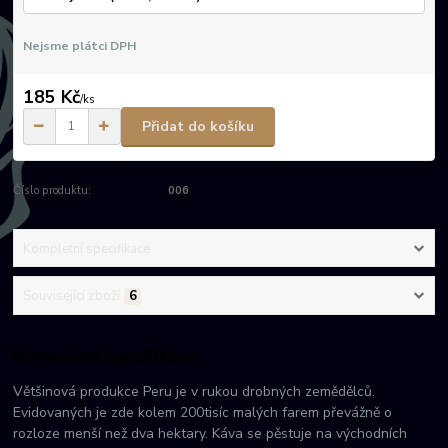
Nejsme plátci DPH
185 Kč
/
ks
Přidat do košíku
Číslo produktu:
006
Kompletní specifikace
Související zboží
6
Kompletní specifikace
Většinová produkce Peru je v rukou drobných zemědělců.
Evidovaných je zde kolem 200tisíc malých farem převážně o
rozloze menší než dva hektary. Káva se pěstuje na východních