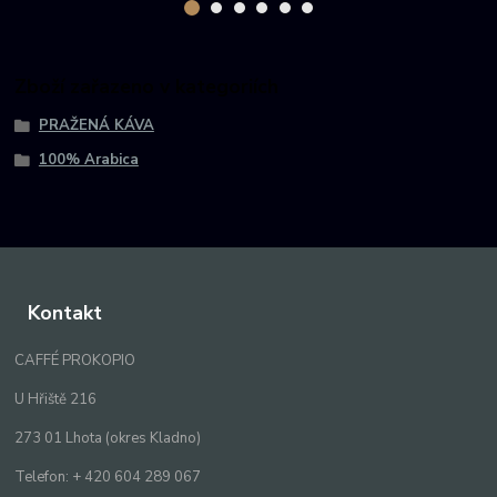
Zboží zařazeno v kategoriích
PRAŽENÁ KÁVA
100% Arabica
Kontakt
CAFFÉ PROKOPIO
U Hřiště 216
273 01 Lhota (okres Kladno)
Telefon: + 420 604 289 067