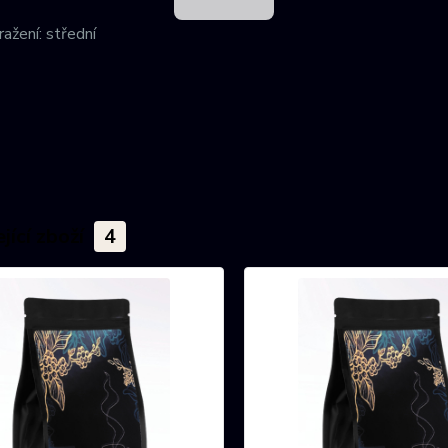
ažení: střední
jící zboží
4