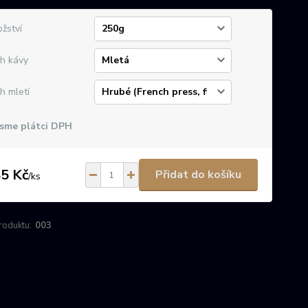
žství
h kávy
h mletí
sme plátci DPH
5 Kč
Přidat do košíku
/
ks
roduktu:
003