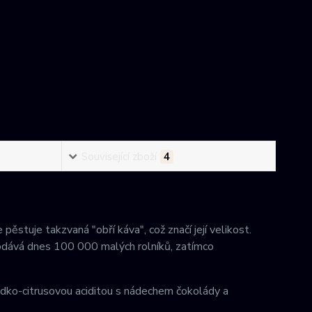
Související zboží
4
ěstuje takzvaná "obří káva", což značí její velikost.
dodává dnes 100 000 malých rolníků, zatímco
adko-citrusovou aciditou s nádechem čokolády a