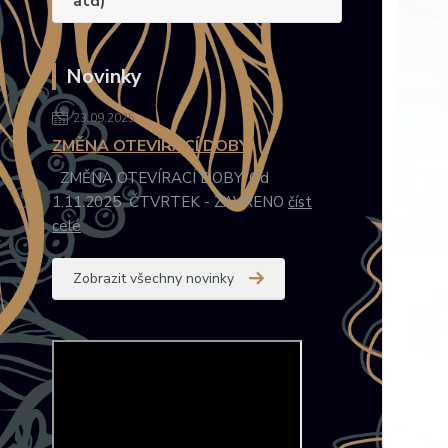
atd)
Novinky
23.09.2025
ZMĚNA OTEVÍRACÍ DOBY
ZMĚNA OTEVÍRACÍ DOBY: Od
1.11.2025 ČTVRTEK - ZAVŘENO
číst
celé
Zobrazit všechny novinky