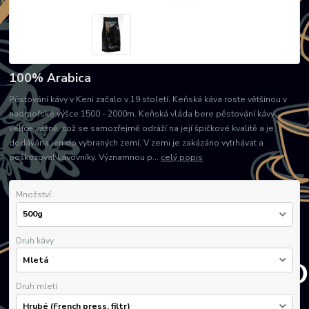
100% Arabica
Pěstování kávy v Keni začalo v 19 století. Keňská káva roste většinou v
nadmořské výšce 1500 - 2000m. Keňská vláda bere pěstování kávy
velice vážně, což se samozřejmě odráží na její špičkové kvalitě a je
dodávána jen do vybraných zemí. V zemi je zakázáno vytrhávat a
poškozovat kávovníky. Významnou p...
celý popis
Množství
Druh kávy
Druh mletí