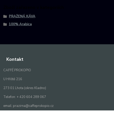
Zboží zařazeno v kategoriích
PRAŽENÁ KÁVA
100% Arabica
Kontakt
CAFFÉ PROKOPIO
U Hřiště 216
273 01 Lhota (okres Kladno)
Telefon: + 420 604 289 067
email: prazirna@caffeprokopio.cz