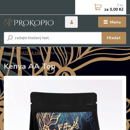
0
ks
za
0,00 Kč
Menu
Hledat
Úvod
PRAŽENÁ KÁVA
Kenya AA Top
Kenya AA Top