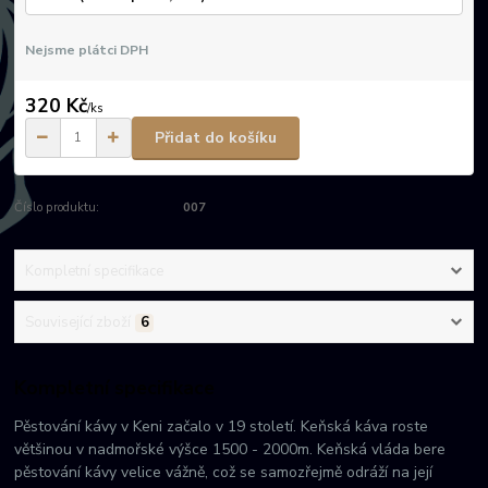
Nejsme plátci DPH
320 Kč
/
ks
Přidat do košíku
Číslo produktu:
007
Kompletní specifikace
Související zboží
6
Kompletní specifikace
Pěstování kávy v Keni začalo v 19 století. Keňská káva roste
většinou v nadmořské výšce 1500 - 2000m. Keňská vláda bere
pěstování kávy velice vážně, což se samozřejmě odráží na její