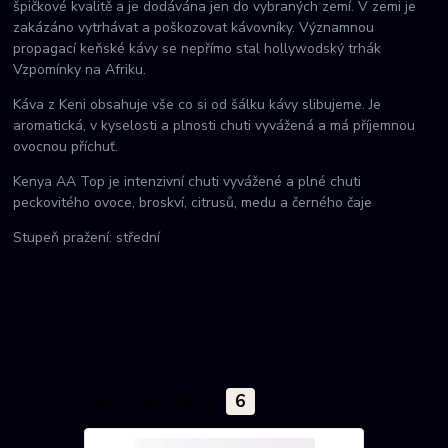
špičkové kvalitě a je dodávána jen do vybraných zemí. V zemi je
zakázáno vytrhávat a poškozovat kávovníky. Významnou
propagací keňské kávy se nepřímo stal hollywodský trhák
Vzpomínky na Afriku.
Káva z Keni obsahuje vše co si od šálku kávy slibujeme. Je
aromatická, v kyselosti a plnosti chuti vyvážená a má příjemnou
ovocnou příchuť.
Kenya AA Top je intenzivní chuti vyvážené a plné chuti
peckovitého ovoce, broskví, citrusů, medu a černého čaje
Stupeň pražení: střední
Související zboží
6