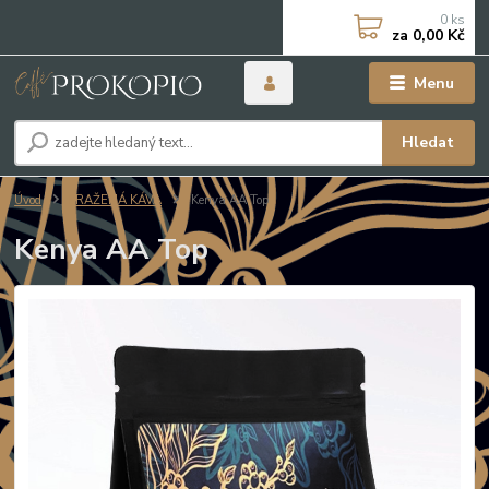
0
ks
za
0,00 Kč
Menu
Hledat
Úvod
PRAŽENÁ KÁVA
Kenya AA Top
Kenya AA Top