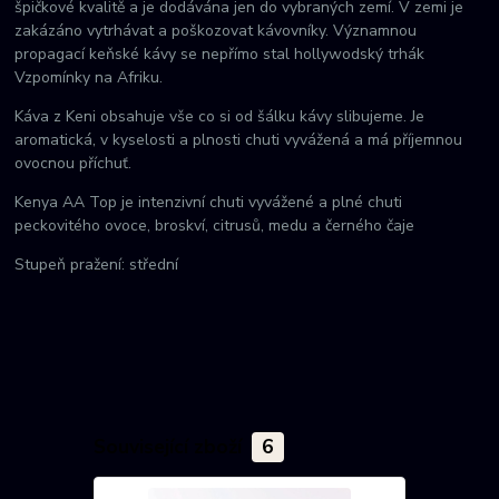
špičkové kvalitě a je dodávána jen do vybraných zemí. V zemi je
zakázáno vytrhávat a poškozovat kávovníky. Významnou
propagací keňské kávy se nepřímo stal hollywodský trhák
Vzpomínky na Afriku.
Káva z Keni obsahuje vše co si od šálku kávy slibujeme. Je
aromatická, v kyselosti a plnosti chuti vyvážená a má příjemnou
ovocnou příchuť.
Kenya AA Top je intenzivní chuti vyvážené a plné chuti
peckovitého ovoce, broskví, citrusů, medu a černého čaje
Stupeň pražení: střední
Související zboží
6