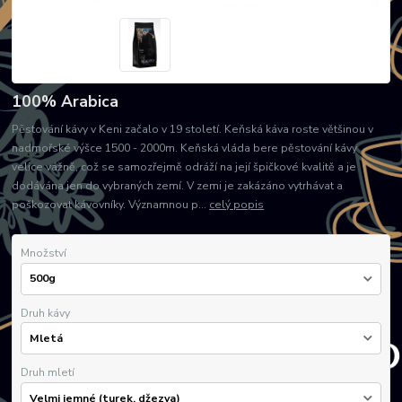
100% Arabica
Pěstování kávy v Keni začalo v 19 století. Keňská káva roste většinou v
nadmořské výšce 1500 - 2000m. Keňská vláda bere pěstování kávy
velice vážně, což se samozřejmě odráží na její špičkové kvalitě a je
dodávána jen do vybraných zemí. V zemi je zakázáno vytrhávat a
poškozovat kávovníky. Významnou p...
celý popis
Množství
Druh kávy
Druh mletí