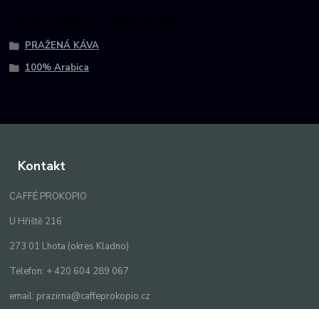
Zboží zařazeno v kategoriích
PRAŽENÁ KÁVA
100% Arabica
Kontakt
CAFFÉ PROKOPIO
U Hřiště 216
273 01 Lhota (okres Kladno)
Telefon: + 420 604 289 067
email: prazirna@caffeprokopio.cz