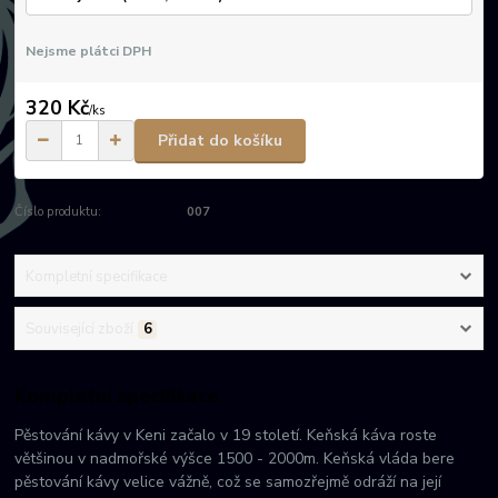
Nejsme plátci DPH
320 Kč
/
ks
Přidat do košíku
Číslo produktu:
007
Kompletní specifikace
Související zboží
6
Kompletní specifikace
Pěstování kávy v Keni začalo v 19 století. Keňská káva roste
většinou v nadmořské výšce 1500 - 2000m. Keňská vláda bere
pěstování kávy velice vážně, což se samozřejmě odráží na její