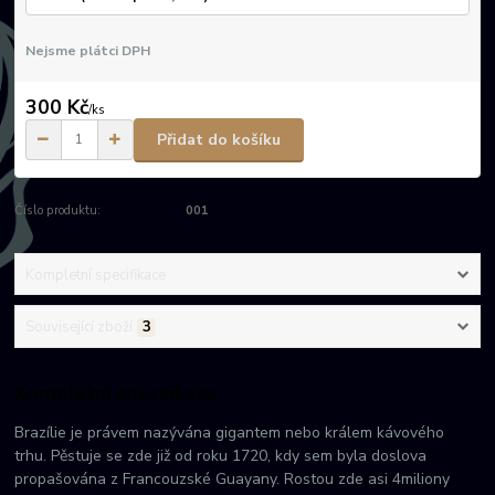
Nejsme plátci DPH
300 Kč
/
ks
Přidat do košíku
Číslo produktu:
001
Kompletní specifikace
Související zboží
3
Kompletní specifikace
Brazílie je právem nazývána gigantem nebo králem kávového
trhu. Pěstuje se zde již od roku 1720, kdy sem byla doslova
propašována z Francouzské Guayany. Rostou zde asi 4miliony