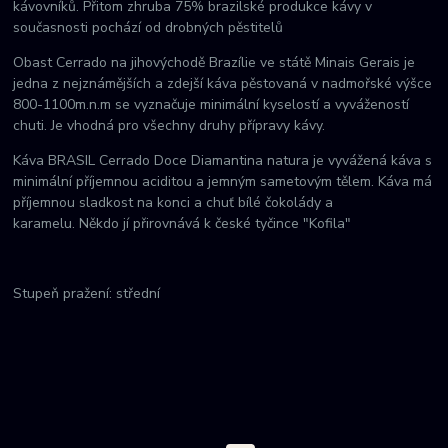
kávovníků. Přitom zhruba 75% brazilské produkce kávy v
současnosti pochází od drobných pěstitelů
Obast Cerrado na jihovýchodě Brazílie ve státě Minais Gerais je
jedna z nejznámějších a zdejší káva pěstovaná v nadmořské výšce
800-1100m.n.m se vyznačuje minimální kyselostí a vyvážeností
chuti. Je vhodná pro všechny druhy přípravy kávy.
Káva BRASIL Cerrado Doce Diamantina natura je vyvážená káva s
minimální příjemnou aciditou a jemným sametovým tělem. Káva má
příjemnou sladkost na konci a chuť bílé čokolády a
karamelu. Někdo jí přirovnává k české tyčince "Kofila"
Stupeň pražení: střední