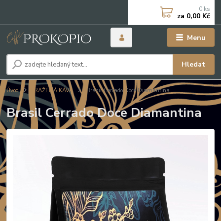
0
ks
za
0,00 Kč
Menu
Hledat
Úvod
PRAŽENÁ KÁVA
Brasil Cerrado Doce Diamantina
Brasil Cerrado Doce Diamantina