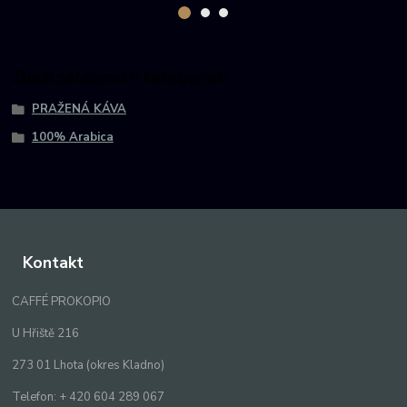
Zboží zařazeno v kategoriích
PRAŽENÁ KÁVA
100% Arabica
Kontakt
CAFFÉ PROKOPIO
U Hřiště 216
273 01 Lhota (okres Kladno)
Telefon: + 420 604 289 067