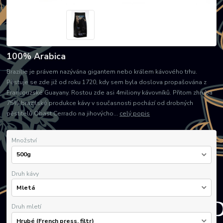
100% Arabica
Brazílie je právem nazývána gigantem nebo králem kávového trhu.
Pěstuje se zde již od roku 1720, kdy sem byla doslova propašována z
Francouzské Guayany. Rostou zde asi 4miliony kávovníků. Přitom zhruba
75% brazilské produkce kávy v současnosti pochází od drobných
pěstitelů Obast Cerrado na jihovýcho...
celý popis
Množství
Druh kávy
Druh mletí