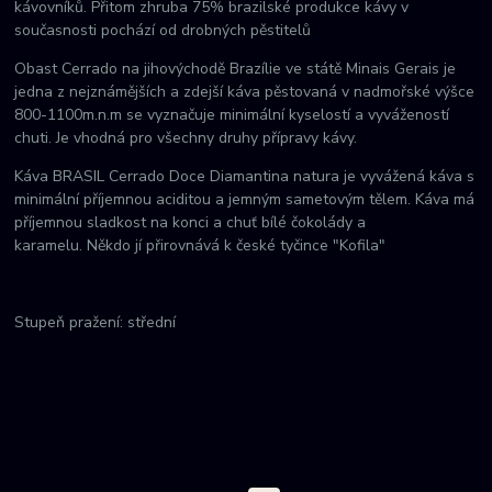
kávovníků. Přitom zhruba 75% brazilské produkce kávy v
současnosti pochází od drobných pěstitelů
Obast Cerrado na jihovýchodě Brazílie ve státě Minais Gerais je
jedna z nejznámějších a zdejší káva pěstovaná v nadmořské výšce
800-1100m.n.m se vyznačuje minimální kyselostí a vyvážeností
chuti. Je vhodná pro všechny druhy přípravy kávy.
Káva BRASIL Cerrado Doce Diamantina natura je vyvážená káva s
minimální příjemnou aciditou a jemným sametovým tělem. Káva má
příjemnou sladkost na konci a chuť bílé čokolády a
karamelu. Někdo jí přirovnává k české tyčince "Kofila"
Stupeň pražení: střední