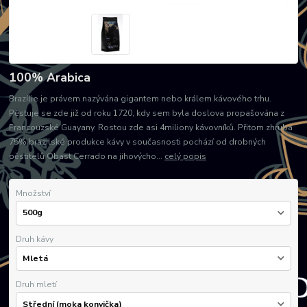
100% Arabica
Brazílie je právem nazývána gigantem nebo králem kávového trhu.
Pěstuje se zde již od roku 1720, kdy sem byla doslova propašována z
Francouzské Guayany. Rostou zde asi 4miliony kávovníků. Přitom zhruba
75% brazilské produkce kávy v současnosti pochází od drobných
pěstitelů Obast Cerrado na jihovýcho...
celý popis
Množství
Druh kávy
Druh mletí