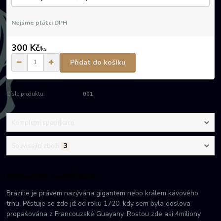
Nejsme plátci DPH
300 Kč
/
ks
Přidat do košíku
Číslo produktu:
001
Kompletní specifikace
Související zboží
3
Kompletní specifikace
Brazílie je právem nazývána gigantem nebo králem kávového
trhu. Pěstuje se zde již od roku 1720, kdy sem byla doslova
propašována z Francouzské Guayany. Rostou zde asi 4miliony