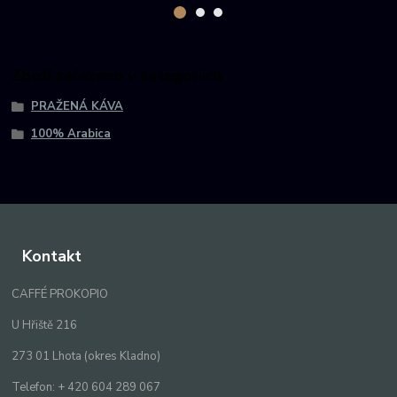
Zboží zařazeno v kategoriích
PRAŽENÁ KÁVA
100% Arabica
Kontakt
CAFFÉ PROKOPIO
U Hřiště 216
273 01 Lhota (okres Kladno)
Telefon: + 420 604 289 067