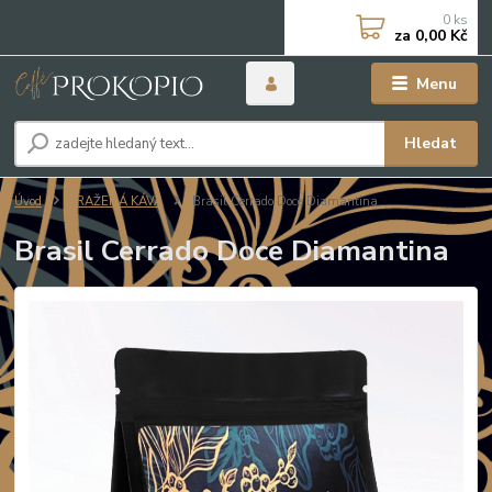
0
ks
za
0,00 Kč
Menu
Hledat
Úvod
PRAŽENÁ KÁVA
Brasil Cerrado Doce Diamantina
Brasil Cerrado Doce Diamantina