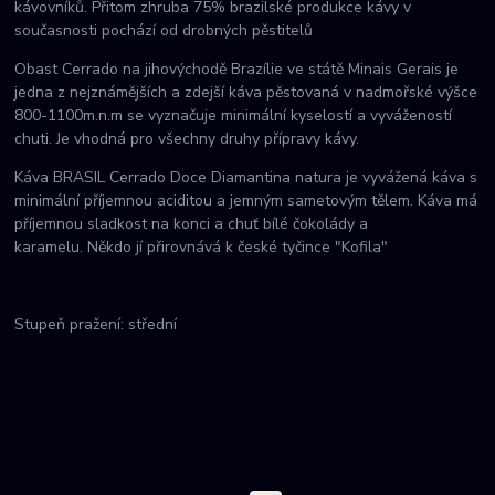
kávovníků. Přitom zhruba 75% brazilské produkce kávy v
současnosti pochází od drobných pěstitelů
Obast Cerrado na jihovýchodě Brazílie ve státě Minais Gerais je
jedna z nejznámějších a zdejší káva pěstovaná v nadmořské výšce
800-1100m.n.m se vyznačuje minimální kyselostí a vyvážeností
chuti. Je vhodná pro všechny druhy přípravy kávy.
Káva BRASIL Cerrado Doce Diamantina natura je vyvážená káva s
minimální příjemnou aciditou a jemným sametovým tělem. Káva má
příjemnou sladkost na konci a chuť bílé čokolády a
karamelu. Někdo jí přirovnává k české tyčince "Kofila"
Stupeň pražení: střední