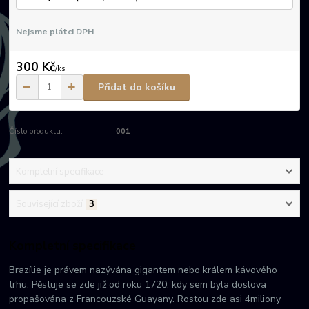
Nejsme plátci DPH
300 Kč
/
ks
Přidat do košíku
Číslo produktu:
001
Kompletní specifikace
Související zboží
3
Kompletní specifikace
Brazílie je právem nazývána gigantem nebo králem kávového
trhu. Pěstuje se zde již od roku 1720, kdy sem byla doslova
propašována z Francouzské Guayany. Rostou zde asi 4miliony