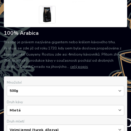
100% Arabica
Brazílie je právem nazývána gigantem nebo králem kávového trhu.
Pěstuje se zde již od roku 1720, kdy sem byla doslova propašována z
Francouzské Guayany. Rostou zde asi 4miliony kávovníků. Přitom zhruba
75% brazilské produkce kávy v současnosti pochází od drobných
pěstitelů Obast Cerrado na jihovýcho...
celý popis
Množství
Druh kávy
Druh mletí