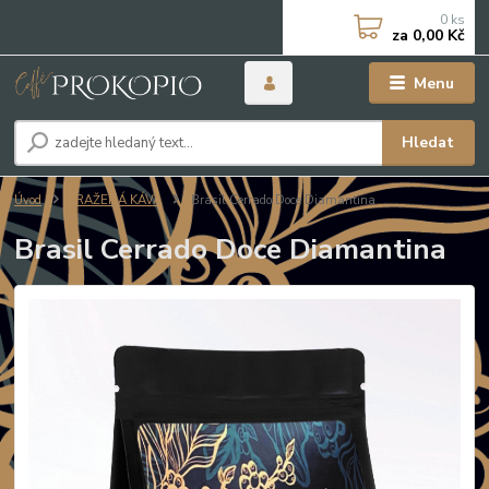
0
ks
za
0,00 Kč
Menu
Hledat
Úvod
PRAŽENÁ KÁVA
Brasil Cerrado Doce Diamantina
Brasil Cerrado Doce Diamantina