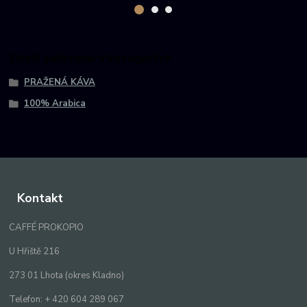
Zboží zařazeno v kategoriích
PRAŽENÁ KÁVA
100% Arabica
Kontakt
CAFFÉ PROKOPIO
U Hřiště 216
273 01 Lhota (okres Kladno)
Telefon: + 420 604 289 067