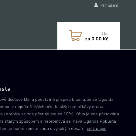
Přihlášení
0
ks
za
0,00 Kč
usta
ové děšťové klima podstatně přispívá k tomu, že se Uganda
jednou z nejdůležitějších pěstitelských zemí kávy druhu
a (Arabiky se zde pěstuje pouze 10%). Káva je zde pěstována
ěna starým způsobem a nepromývá se. Káva Uganda Robusta
ed je hořké zemité chuti s vysokým obsah...
celý popis