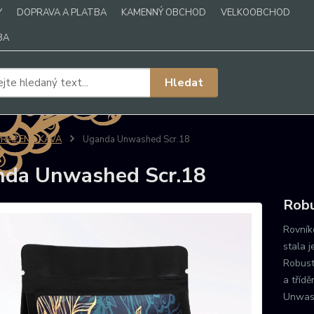
Y
DOPRAVA A PLATBA
KAMENNÝ OBCHOD
VELKOOBCHOD
BA
Hledat
PRAŽENÁ KÁVA
Uganda Unwashed Scr.18
da Unwashed Scr.18
Rob
Rovník
stala 
Robust
a tříd
Unwash