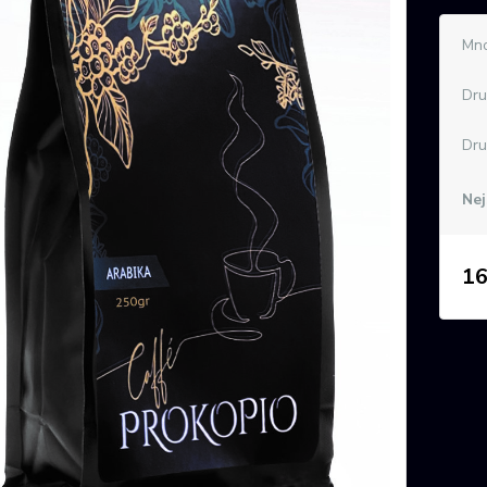
Mno
Dru
Dru
Nej
16