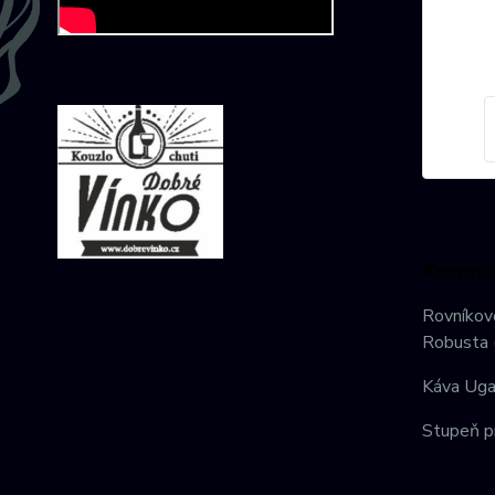
Komple
Rovníkové
Robusta 
Káva Ugan
Stupeň pr