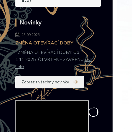
atd)
Novinky
23.09.2025
ZMĚNA OTEVÍRACÍ DOBY
ZMĚNA OTEVÍRACÍ DOBY: Od
1.11.2025 ČTVRTEK - ZAVŘENO
číst
celé
Zobrazit všechny novinky