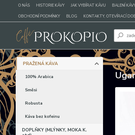
O NÁS
HISTORIE KÁVY
JAK VYBÍRAT KÁVU
BALENÍ KÁV
OBCHODNÍ PODMÍNKY
BLOG
KONTAKTY, OTEVÍRACÍ DO
Úvod
PRAŽENÁ KÁVA
Ugan
100% Arabica
Směsi
Robusta
Káva bez kofeinu
DOPLŇKY (MLÝNKY, MOKA K.