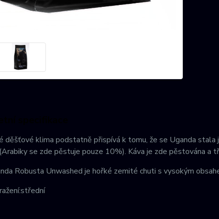
tní specifikace
 děšťové klima podstatně přispívá k tomu, že se Uganda stala j
(Arabiky se zde pěstuje pouze 10%). Káva je zde pěstována a 
da Robusta Unwashed je hořké zemité chuti s vysokým obsahem k
ažení:střední