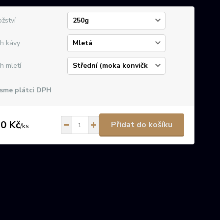
žství
h kávy
h mletí
sme plátci DPH
0 Kč
Přidat do košíku
/
ks