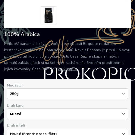
100% Arabica
Nejlepší panamská káva se pěstuje v oblasti Boquete nedaleko
kostarické hranice a na úpatí sopky Barú. Káva z Panamy je proslulá svou
příjemnou lehkou chutí a vyvážeností. Casa Ruiz je skupina malých
farmářů zakládajících si na šetrném zacházení s životním prostředím a
jejich kávovníky. Casa Ruiz Bo...
celý popis
Množství
Druh kávy
Druh mletí