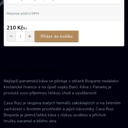
Nejsme plátci DPH
210 Kč
/
ks
Přidat do košíku
Kompletní specifikace
Nejlepší panamská káva se pěstuje v oblasti Boquete nedaleko
kostarické hranice a na úpatí sopky Barú. Káva z Panamy je
proslulá svou příjemnou lehkou chutí a vyvážeností.
Casa Ruiz je skupina malých farmářů zakládajících si na šetrném
zacházení s životním prostředím a jejich kávovníky. Casa Ruiz
Boquete je jemná lehká káva s nízkou aciditou a příchuti
hrušky, karamel a bílého vína.