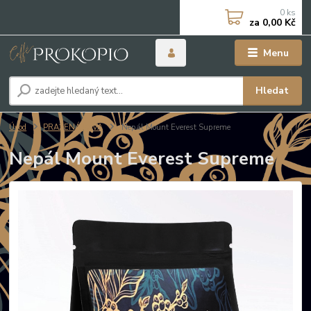
0
ks
za
0,00 Kč
Menu
Hledat
Úvod
PRAŽENÁ KÁVA
Nepál Mount Everest Supreme
Nepál Mount Everest Supreme