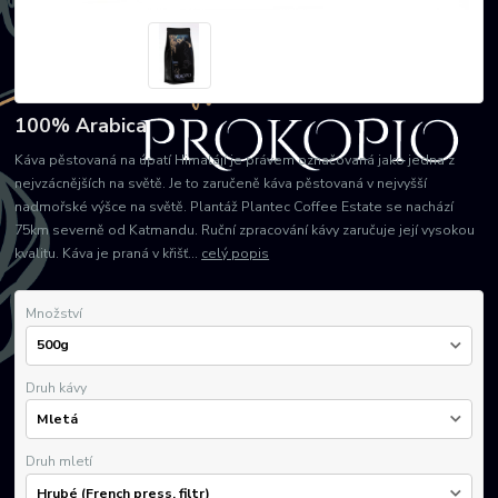
100% Arabica
Káva pěstovaná na úpatí Himalájí je právem označovaná jako jedna z
nejvzácnějších na světě. Je to zaručeně káva pěstovaná v nejvyšší
nadmořské výšce na světě. Plantáž Plantec Coffee Estate se nachází
75km severně od Katmandu. Ruční zpracování kávy zaručuje její vysokou
kvalitu. Káva je praná v křišť...
celý popis
Množství
Druh kávy
Druh mletí