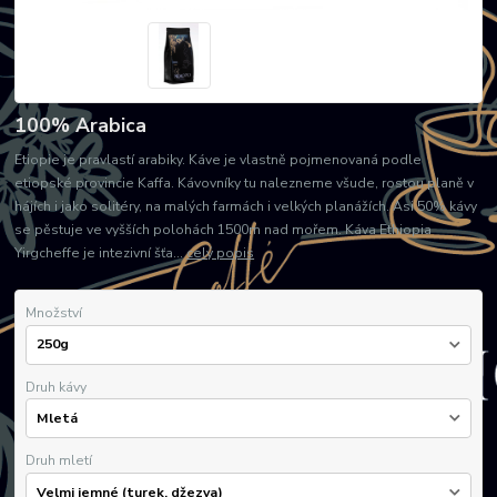
100% Arabica
Etiopie je pravlastí arabiky. Káve je vlastně pojmenovaná podle
etiopské provincie Kaffa. Kávovníky tu nalezneme všude, rostou planě v
hájích i jako solitéry, na malých farmách i velkých planážích. Asi 50% kávy
se pěstuje ve vyšších polohách 1500m nad mořem. Káva Ethiopia
Yirgcheffe je intezivní šťa...
celý popis
Množství
Druh kávy
Druh mletí