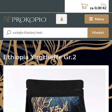
0
ks
za
0,00 Kč
Menu
Hledat
Úvod
PRAŽENÁ KÁVA
Ethiopia Yirgcheffe Gr.2
Ethiopia Yirgcheffe Gr.2