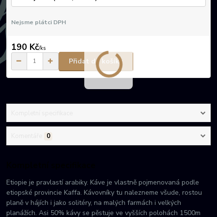
Nejsme plátci DPH
190 Kč
/
ks
Přidat do košíku
Kompletní specifikace
Komentáře
0
Kompletní specifikace
Etiopie je pravlastí arabiky. Káve je vlastně pojmenovaná podle
etiopské provincie Kaffa. Kávovníky tu nalezneme všude, rostou
planě v hájích i jako solitéry, na malých farmách i velkých
planážích. Asi 50% kávy se pěstuje ve vyšších polohách 1500m