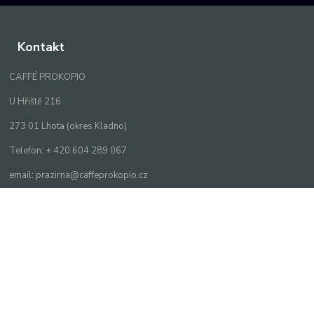
Kontakt
CAFFÉ PROKOPIO
U Hřiště 216
273 01 Lhota (okres Kladno)
Telefon: + 420 604 289 067
email: prazirna@caffeprokopio.cz
Vytvořeno na
Eshop-rychle.cz