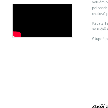
velkém pě
polohách 
chuťové p
Káva z Ta
se ručně 
Stupeň pr
Zboží 