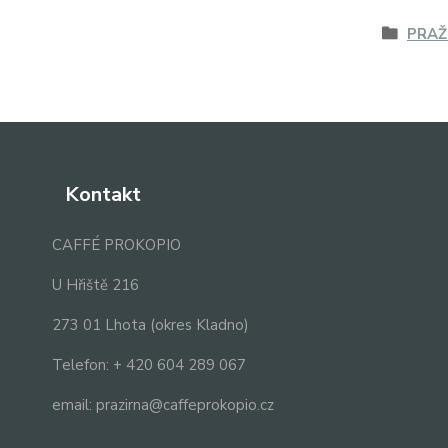
PRAŽ
Kontakt
CAFFÉ PROKOPIO
U Hřiště 216
273 01 Lhota (okres Kladno)
Telefon: + 420 604 289 067
email: prazirna@caffeprokopio.cz