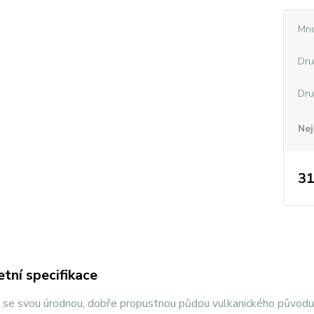
Mno
Dru
Dru
Nej
31
tní specifikace
 se svou úrodnou, dobře propustnou půdou vulkanického původu 