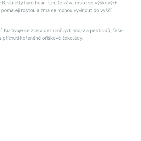
: strictly hard bean, tzn. že káva roste ve výškových
 pomaleji rostou a zrna se mohou vyvinout do vyšší
 Kultivuje se zcela bez umělých hnojiv a pesticidů, češe
s příchutí kořeněné oříškové čokolády.