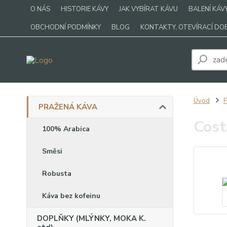
O NÁS
HISTORIE KÁVY
JAK VYBÍRAT KÁVU
BALENÍ KÁV
OBCHODNÍ PODMÍNKY
BLOG
KONTAKTY, OTEVÍRACÍ DO
Úvod
PRAŽENÁ KÁVA
Cost
100% Arabica
Směsi
Robusta
Káva bez kofeinu
DOPLŇKY (MLÝNKY, MOKA K.