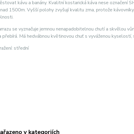
stovat kávu a banány. Kvalitní kostarická káva nese označení SHB
nad 1500m. Vyšší polohy zvyšují kvalitu zrna, protože kávovníky
lnosti.
rrazu se vyznačuje jemnou nenapadobitelnou chutí a skvělou vůní.
a přebírá. Má hedvábnou květinovou chuť s vyváženou kyselostí, 
ažení: střední
zařazeno v kategoriích