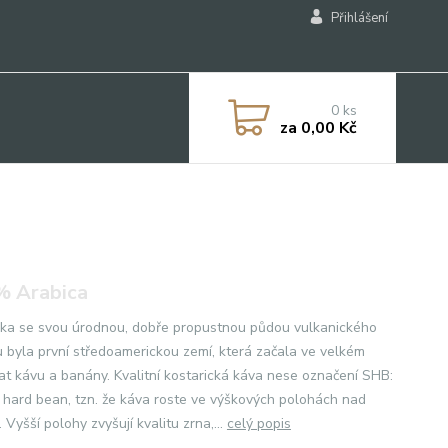
Přihlášení
0
ks
za
0,00 Kč
 Arabica
ika se svou úrodnou, dobře propustnou půdou vulkanického
 byla první středoamerickou zemí, která začala ve velkém
at kávu a banány. Kvalitní kostarická káva nese označení SHB:
ly hard bean, tzn. že káva roste ve výškových polohách nad
Vyšší polohy zvyšují kvalitu zrna,...
celý popis