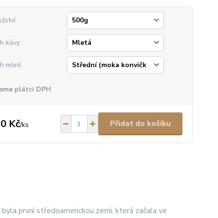
žství
h kávy
h mletí
sme plátci DPH
0 Kč
Přidat do košíku
/
ks
byla první středoamerickou zemí, která začala ve