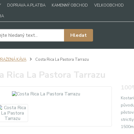
Y
DOPRAVA A PLATBA
KAMENNÝ OBCHOD
VELKOOBCHOD
BA
Hledat
PRAŽENÁ KÁVA
Costa Rica La Pastora Tarrazu
a Rica La Pastora Tarrazu
100%
Kostar
původu
pěstov
strict
1500m. 